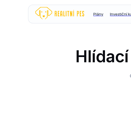
Plány
Investiční 
Hlídací