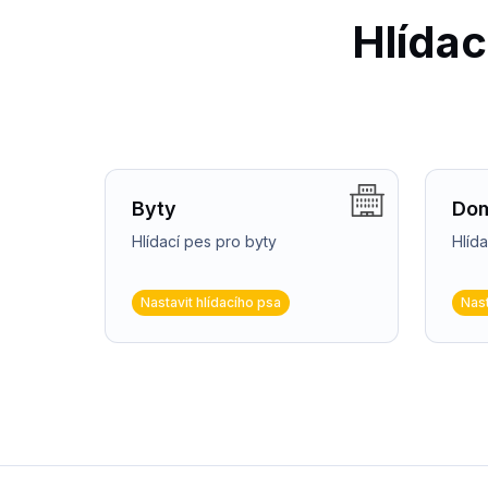
Hlídac
Byty
Do
Hlídací pes pro byty
Hlíd
Nastavit hlídacího psa
Nast