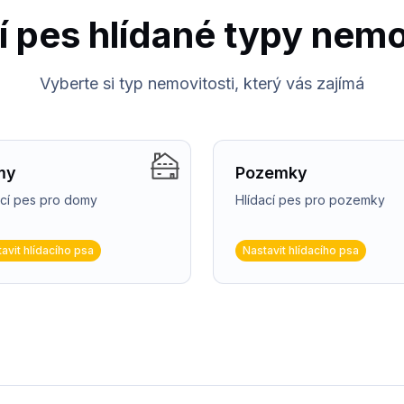
í pes hlídané typy nemo
Vyberte si typ nemovitosti, který vás zajímá
my
Pozemky
ací pes pro domy
Hlídací pes pro pozemky
avit hlídacího psa
Nastavit hlídacího psa