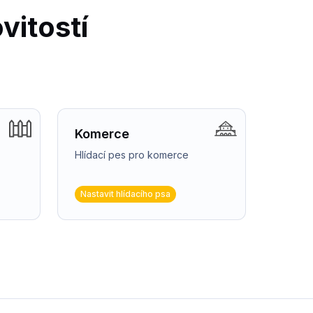
vitostí
Komerce
Hlídací pes pro komerce
Nastavit hlídacího psa