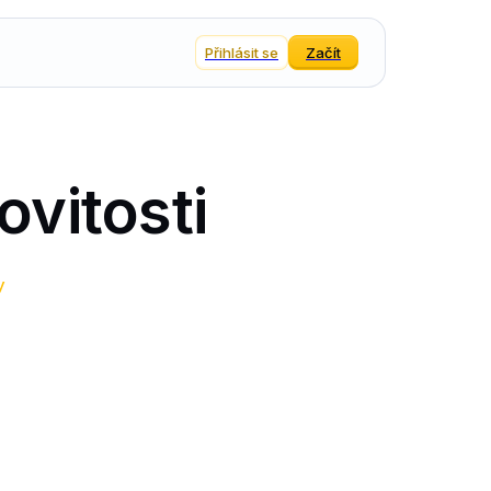
Přihlásit se
Začít
ovitosti
y