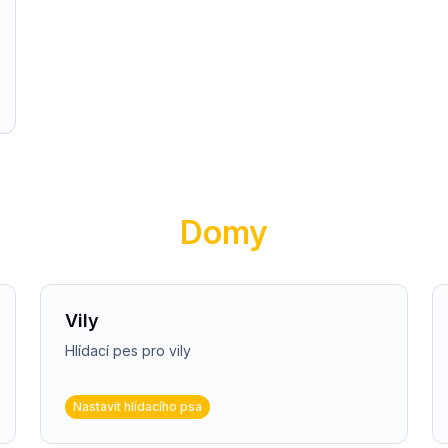
Domy
Vily
Hlídací pes pro vily
Nastavit hlídacího psa