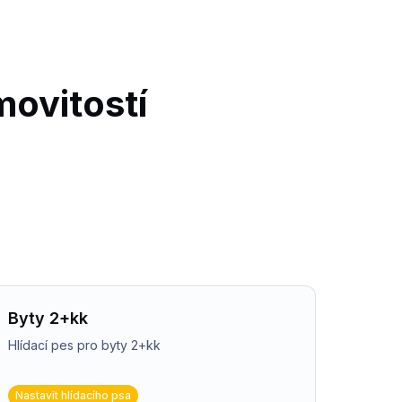
movitostí
Byty 2+kk
Hlídací pes pro byty 2+kk
Nastavit hlídacího psa