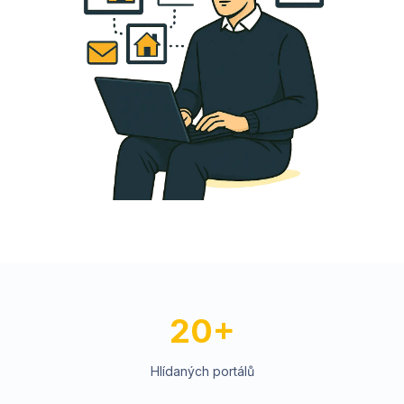
20+
Hlídaných portálů