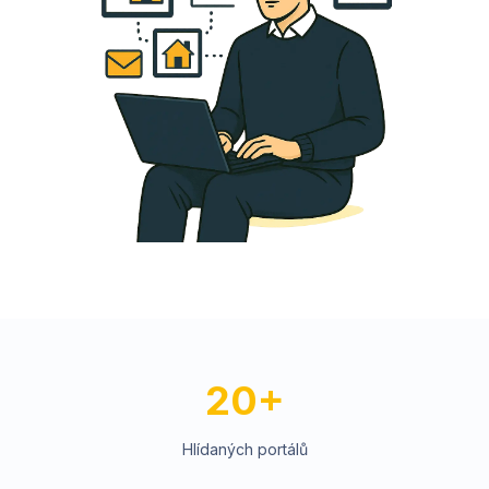
20+
Hlídaných portálů