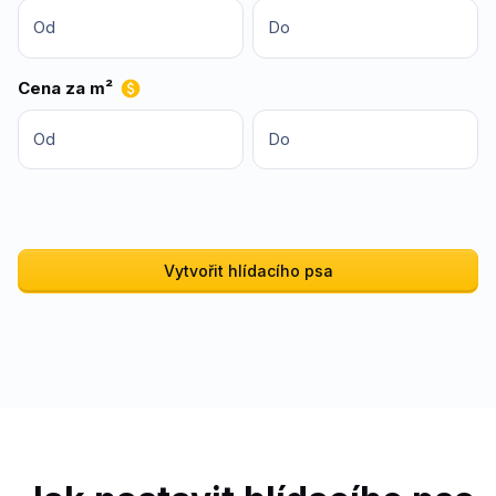
Od
Do
Cena za m²
Od
Do
Vytvořit hlídacího psa