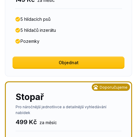
za měsíc
5 hlídacích psů
5 hlídačů inzerátu
Pozemky
Objednat
Doporučujeme
Stopař
Pro náročnější jednotlivce a detailnější vyhledávání
nabídek
499 Kč
za měsíc