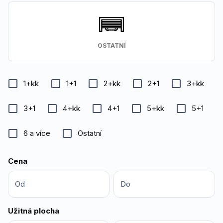
OSTATNÍ
1+kk
1+1
2+kk
2+1
3+kk
3+1
4+kk
4+1
5+kk
5+1
6 a více
Ostatní
Cena
Od
Do
Užitná plocha