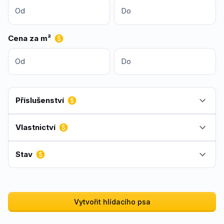
Od
Do
Cena za m²
Od
Do
Příslušenství
Vlastnictví
Stav
Vytvořit hlídacího psa