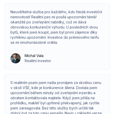
Neuvěřitelná služba pro každého, kdo hledá investiční
nemovitosti! Realitní pes mi posílá upozornění téměř
okamžitě po zveřejnění nabídky, což mi dává
obrovskou konkurenční výhodu. U posledních dvou
bytů, které jsem koupil, jsem byl první zájemce díky
rychlému upozornění. Investice do prémiového tarifu
se mi mnohonásobně vrátila.
Michal Vala
Realitní investor
S realitním psem jsem našla pronájem za skvělou cenu
v okolí VŠE, kde je konkurence šílená. Dostala jsem
upozornění během minuty od zveřejnění inzerátu a
obratem kontaktovala majitele. Když jsem přišla na
prohlídku, makléř byl upřímně překvapený, jak rychle
jsem zareagovala. Bez této služby bych určitě tak
dobrý byt za tuto cenu nenašla. Navíc i základní verze