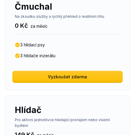
Čmuchal
Na zkoušku služby a rychlý přehled o realitním trhu
0 Kč
za měsíc
3 hlídací psy
3 hlídače inzerátu
Vyzkoušet zdarma
Hlídač
Pro aktivní jednotlivce hledající pronájem nebo vlastní
bydlení
149 Kč