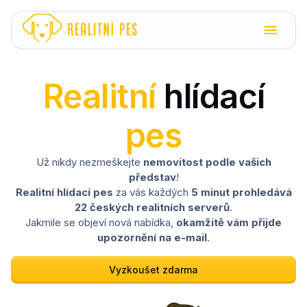
Realitní
hlídací
pes
Už nikdy nezmeškejte
nemovitost podle vašich
představ
!
Realitní hlídací pes
za vás každých
5 minut prohledává
22 českých realitních serverů
.
Jakmile se objeví nová nabídka,
okamžitě vám přijde
upozornění na e-mail
.
Vyzkoušet zdarma