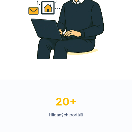
20+
Hlídaných portálů