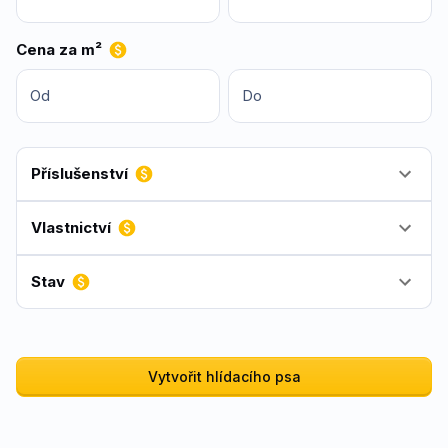
Cena za m²
Od
Do
Příslušenství
Vlastnictví
Stav
Vytvořit hlídacího psa