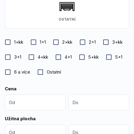
OSTATNÍ
1+kk
1+1
2+kk
2+1
3+kk
3+1
4+kk
4+1
5+kk
5+1
6 a více
Ostatní
Cena
Od
Do
Užitná plocha
Od
Do